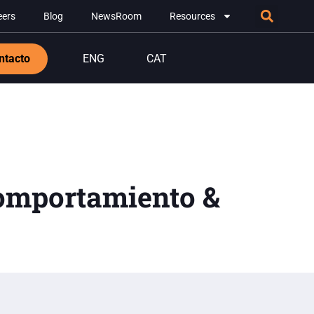
eers
Blog
NewsRoom
Resources
ntacto
ENG
CAT
Comportamiento &