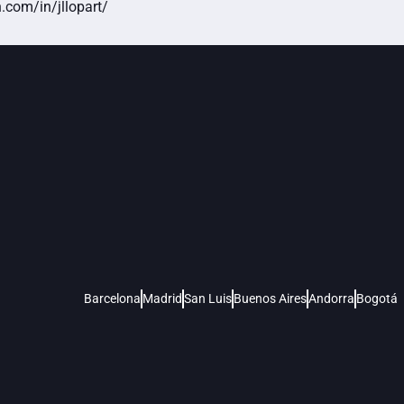
.com/in/jllopart/
Barcelona
Madrid
San Luis
Buenos Aires
Andorra
Bogotá