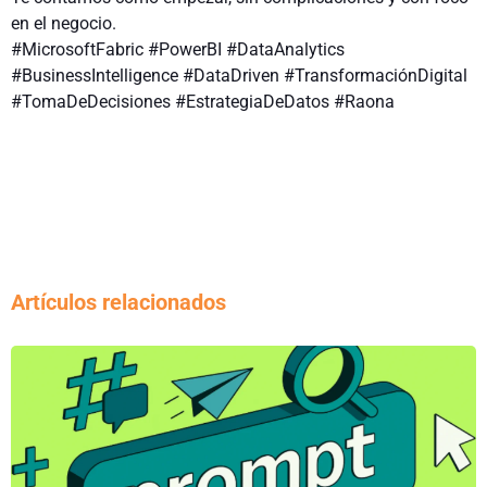
en el negocio.
#MicrosoftFabric #PowerBI #DataAnalytics
#BusinessIntelligence #DataDriven #TransformaciónDigital
#TomaDeDecisiones #EstrategiaDeDatos #Raona
Artículos relacionados