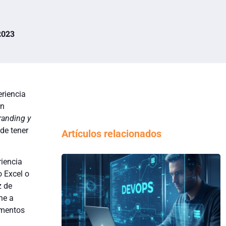
2023
riencia
un
randing y
de tener
Artículos relacionados
riencia
o Excel o
z de
ne a
ementos