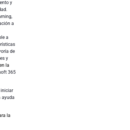
ento y
dad.
rning,
ación a
ble a
rísticas
yoría de
es y
en la
soft 365
niciar
a ayuda
ra la