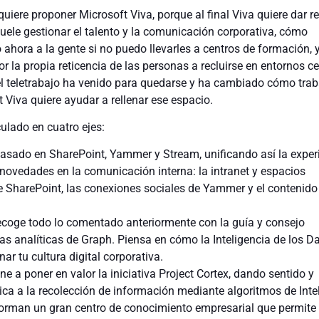
uiere proponer Microsoft Viva, porque al final Viva quiere dar r
uele gestionar el talento y la comunicación corporativa, cómo
ahora a la gente si no puedo llevarles a centros de formación, 
or la propia reticencia de las personas a recluirse en entornos c
l teletrabajo ha venido para quedarse y ha cambiado cómo tra
 Viva quiere ayudar a rellenar ese espacio.
culado en cuatro ejes:
asado en SharePoint, Yammer y Stream, unificando así la exper
 novedades en la comunicación interna: la intranet y espacios
SharePoint, las conexiones sociales de Yammer y el contenido 
recoge todo lo comentado anteriormente con la guía y consejo
as analíticas de Graph. Piensa en cómo la Inteligencia de los D
ar tu cultura digital corporativa.
ne a poner en valor la iniciativa Project Cortex, dando sentido y
ica a la recolección de información mediante algoritmos de Inte
nforman un gran centro de conocimiento empresarial que permite r