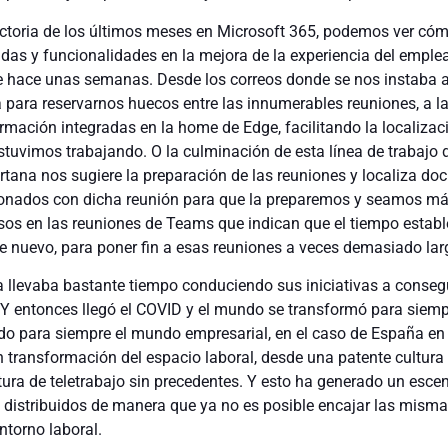
yectoria de los últimos meses en Microsoft 365, podemos ver c
das y funcionalidades en la mejora de la experiencia del emple
de hace unas semanas. Desde los correos donde se nos instaba 
 para reservarnos huecos entre las innumerables reuniones, a l
mación integradas en la home de Edge, facilitando la localizac
tuvimos trabajando. O la culminación de esta línea de trabajo 
rtana nos sugiere la preparación de las reuniones y localiza d
cionados con dicha reunión para que la preparemos y seamos m
visos en las reuniones de Teams que indican que el tiempo estab
 de nuevo, para poner fin a esas reuniones a veces demasiado lar
ya llevaba bastante tiempo conduciendo sus iniciativas a consegu
. Y entonces llegó el COVID y el mundo se transformó para siemp
o para siempre el mundo empresarial, en el caso de España en
transformación del espacio laboral, desde una patente cultura 
ura de teletrabajo sin precedentes. Y esto ha generado un escen
distribuidos de manera que ya no es posible encajar las mism
ntorno laboral.