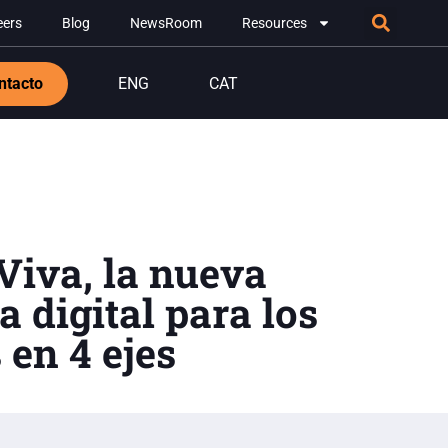
eers
Blog
NewsRoom
Resources
ntacto
ENG
CAT
Viva, la nueva
a digital para los
en 4 ejes