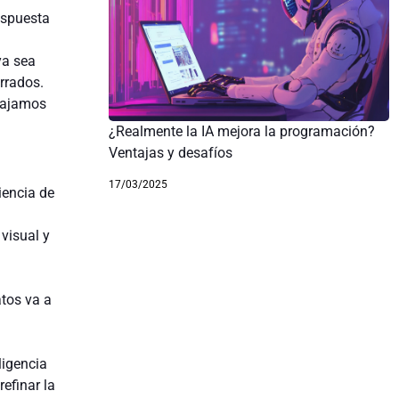
espuesta
ya sea
errados.
bajamos
¿Realmente la IA mejora la programación?
Ventajas y desafíos
17/03/2025
iencia de
visual y
atos va a
ligencia
efinar la