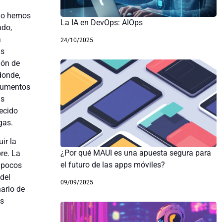
ómo hemos
La IA en DevOps: AIOps
ado,
a
24/10/2025
as
ión de
donde,
ocumentos
ás
lecido
gas.
ir la
¿Por qué MAUI es una apuesta segura para
re. La
el futuro de las apps móviles?
 pocos
del
09/09/2025
ario de
as