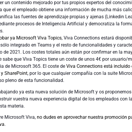
er un contenido mejorado por tus propios expertos del conocimi
a que el empleado obtiene una información de mucha más cali
unifica las fuentes de aprendizaje propias y ajenas (Linkedin Lea
diante procesos de Inteligencia Artificial y democratiza la form
s.
obar ya Microsoft Viva Topics
, Viva Connections estará disponi
sólo integrado en Teams y el resto de funcionalidades y caracte
rgo de 2021. Los costes totales aún están por confirmar en la ma
se sabe que Viva Topics tiene un coste de unos 4€ por usuario/m
via de Microsoft 365. El coste de
Viva Connections está incluido 
 y SharePoint
, por lo que cualquier compañía con la suite Micro
so pleno de esta funcionalidad.
ajando ya esta nueva solución de Microsoft y os proponemos i
struir vuestra nueva experiencia digital de los empleados con l
sta materia.
re Microsoft Viva,
no dudes en aprovechar nuestra promoción pa
va
.