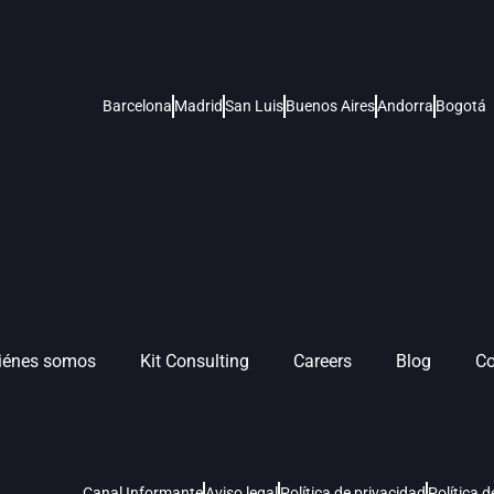
Barcelona
Madrid
San Luis
Buenos Aires
Andorra
Bogotá
iénes somos
Kit Consulting
Careers
Blog
Co
Canal Informante
Aviso legal
Política de privacidad
Política 