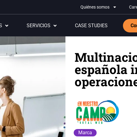
Quiénes somos
Car
S
SERVICIOS
CASE STUDIES
Co
Multinacio
española i
operacion
Marca