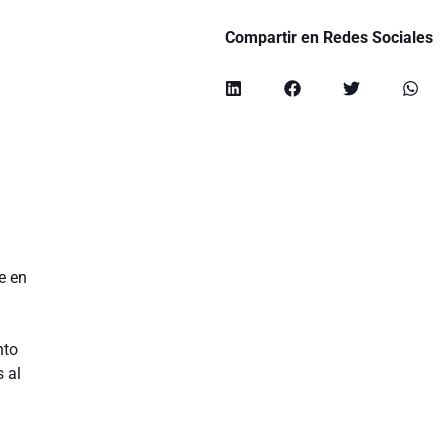
Compartir en Redes Sociales
e en
a
nto
 al