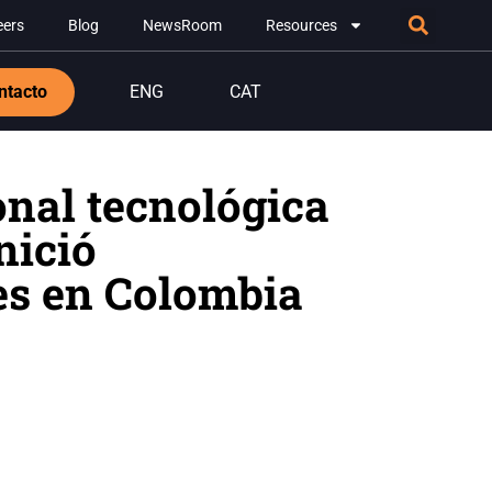
eers
Blog
NewsRoom
Resources
ntacto
ENG
CAT
nal tecnológica
nició
es en Colombia