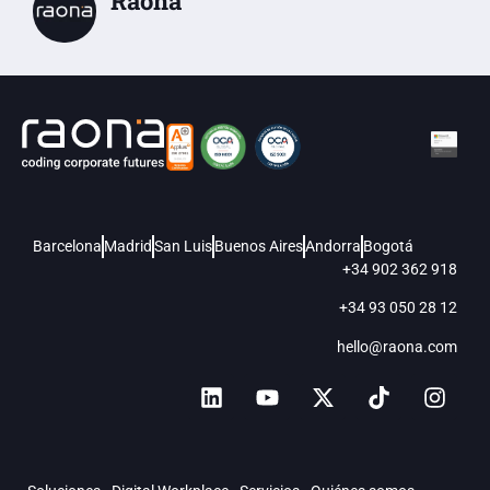
Raona
Barcelona
Madrid
San Luis
Buenos Aires
Andorra
Bogotá
+34 902 362 918
+34 93 050 28 12
hello@raona.com