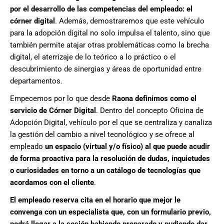
por
el desarrollo de las competencias del empleado: el
córner digital
. Además,
demostraremos
que
este
vehículo
para la adopción digital
no solo
impulsa
el talento,
sino que
también
permite
atajar otras problemáticas como la brecha
digital, el aterrizaje de lo
teórico a lo práctico o el
descubrimiento de sinergias y áreas de oportunidad
entre
departamentos.
Empecemos por lo que desde
Raona
definimos como el
servicio de Córner Digital
. Dentro del concepto Oficina de
Adopción Digital, vehículo por el que se centraliza y canaliza
la gestión del cambio a nivel tecnológico
y
se ofrece al
empleado
un espacio (virtual
y/o físico) al que puede acudir
de forma proactiva para la resolución de dudas, inquietudes
o curiosidad
es
en
torno a un catálogo de tecnologías que
acordamos con el cliente
.
El empleado reserva cita en el horario que mejor le
convenga con un especialista que, con un formulario previo,
podrá llegar a la sesión habiendo preparado y pudiendo dar