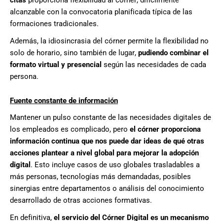
alcanzable
con la convoca
toria planificada
típica
de las
formaciones tradicionales.
Además, la idiosincrasia del córner permite
la
flexibilidad no
solo de horario
,
sino
también de
lugar,
pudiendo combinar el
formato virtual y presencial
según las necesidades de cada
persona.
Fuente c
onstante de información
Mantener un pulso constante de las necesidades digitales de
los empleados es complicado, pero
e
l c
ór
ne
r proporciona
información
continua
que nos puede dar ideas de qué otras
acciones plantear a nivel global para mejorar la adopción
digital
.
Esto incluye
casos de uso globales
trasladables a
más personas, tecnologías más demandadas, posibles
sinergias entre departamentos o
análisis del conocimiento
desarrollado de otras acciones formativas.
En definitiva,
el servicio del Córner Digital
es un mecanismo