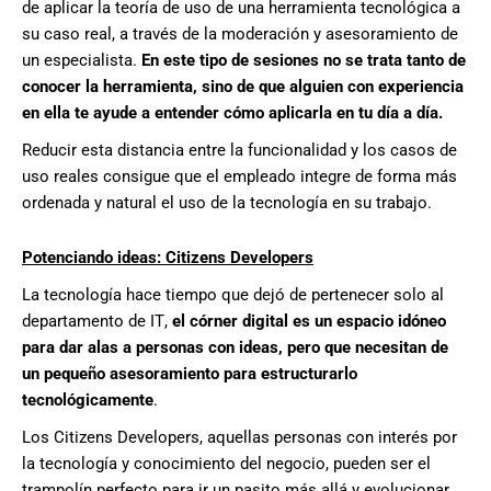
de aplicar la teoría de uso de una herramienta tecnológica a
su caso real,
a
través de la moderación y asesoramiento de
un especialista
.
En este tipo de sesiones no se trata tanto de
conocer la herramienta
,
sino de que alguien con experiencia
en ella te ayude a entender cómo aplicarla en tu día a día.
Reducir est
a
distancia entre
la funcionalidad y los casos de
uso
reales
consigue que el empleado integre de forma más
ordenada y natural el uso de la tecnología en
su trabajo.
Potenciando ideas
:
Citizens
Developers
La tecnología hace tiempo que dejó de pertenecer solo al
departamento de IT,
el córner digital es un espacio idóneo
para dar alas a personas con ideas
,
pero que necesitan de
un pequeño asesoramiento para estructurarlo
tecnológicamente
.
Los
Citizens
Developers
, aquellas personas con
interés por
la tecnología y conocimiento del negocio, pueden ser el
trampolín perfecto para ir un pasito más allá y evolucionar