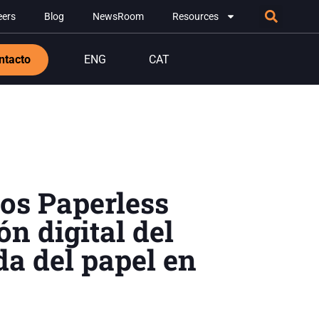
eers
Blog
NewsRoom
Resources
ntacto
ENG
CAT
os Paperless
ón digital del
da del papel en