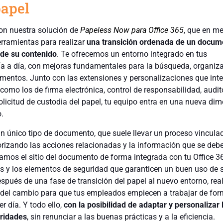
papel
con nuestra solución de
Papeless Now para Office 365
, que en m
erramientas para realizar
una transición ordenada de un docum
l de su contenido
. Te ofrecemos un entorno integrado en tus
día a día, con mejoras fundamentales para la búsqueda, organiz
umentos. Junto con las extensiones y personalizaciones que int
mo los de firma electrónica, control de responsabilidad, audit
olicitud de custodia del papel, tu equipo entra en una nueva di
.
un único tipo de documento, que suele llevar un proceso vincula
orizando las acciones relacionadas y la información que se deb
amos el sitio del documento de forma integrada con tu Office 3
s y los elementos de seguridad que garanticen un buen uso de 
spués de una fase de transición del papel al nuevo entorno, re
n del cambio para que tus empleados empiecen a trabajar de fo
r día. Y todo ello,
con la posibilidad de adaptar y personalizar l
aridades
, sin renunciar a las buenas prácticas y a la eficiencia.