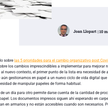
Joan Llopart
| 10 
ulo sobre
las 5 prioridades para el cambio organizativo post Cov
bre los cambios imprescindibles a implementar para mejorar n
l nuevo contexto, el primer punto de la lista era necesidad de 
aún gestionamos en papel a un nuevo ciclo de vida digital que
cesidad de manipular papeles de forma habitual.
a de un día para otro permite darse cuenta de la cantidad de pro
papel. Los documentos impresos siguen ahí esperando en carpe
an en armarios y no están accesibles cuando son necesarios. P