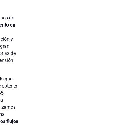
enos de
ento en
ación y
egran
orías de
mensión
do que
e obtener
65,
su
alizamos
rma
os flujos