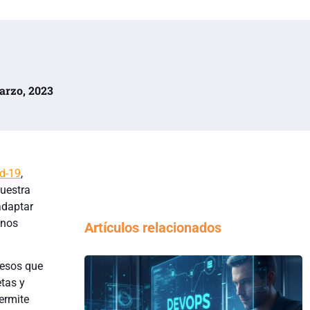
marzo, 2023
id-19
,
uestra
adaptar
 nos
Artículos relacionados
cesos que
tas y
ermite