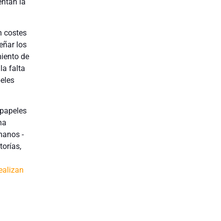
entan la
n costes
eñar los
iento de
la falta
eles
 papeles
na
manos -
torías,
ealizan