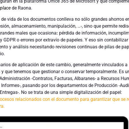
iguran en la plataforma Office 365 de Microsoft y que complem
place
de Raona.
lo de vida de los documentos conlleva no sólo grandes ahorros e
esión, almacenamiento, manipulación, …-, sino que permite redis
 grandes males que ocasiona
:
pérdida de información, incumplim
 GDPR o errores por extravío de papeles. Y eso sin contabilizar 
nto y análisis necesitando revisiones continuas de pilas de pap
io.
rios de aplicación de este cambio, generalmente vinculados a
s y que tenemos que gestionar o conservar temporalmente. Es u
 Administración -Contratos, Facturas, Albaranes- a Recursos Hu
, Informes-, pasando por los departamentos de Producción -Audi
tregas-. No se trata de una simple digitalización del papel:
ocesos relacionados con el documento para garantizar que se r
ra.