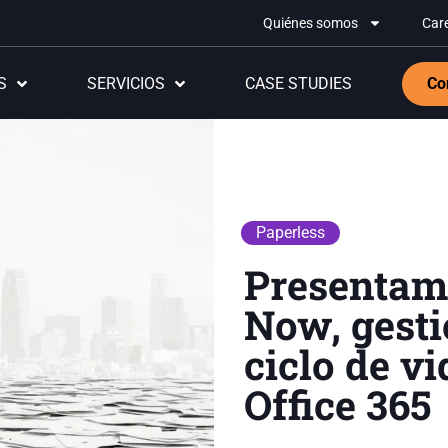
Quiénes somos
Car
S
SERVICIOS
CASE STUDIES
Co
Paperless
Presentam
Now, gesti
ciclo de vi
Office 365