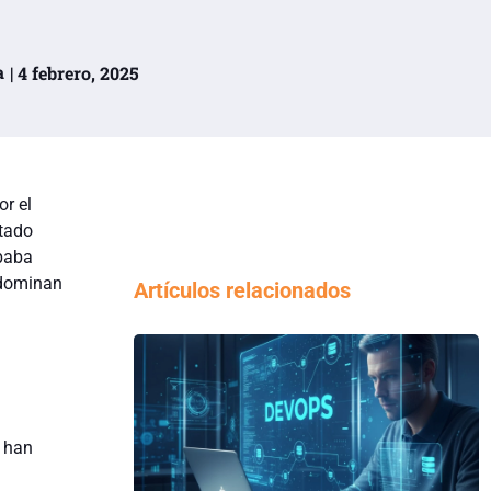
a
| 4 febrero, 2025
or el
ntado
ibaba
e dominan
Artículos relacionados
e han