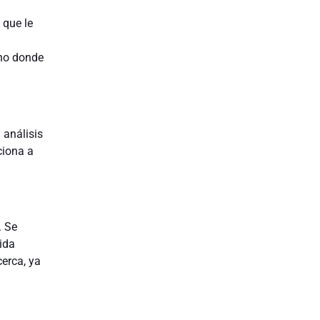
 que le
rno donde
 análisis
ciona a
. Se
ida
erca, ya