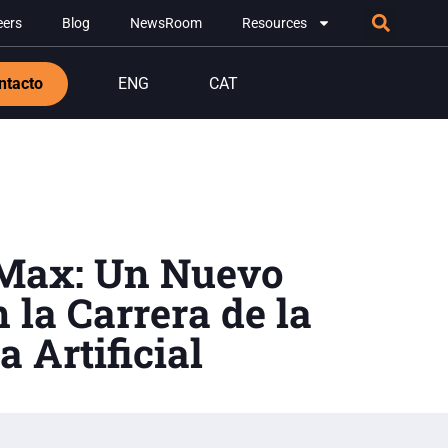
eers
Blog
NewsRoom
Resources
ntacto
ENG
CAT
Max: Un Nuevo
 la Carrera de la
a Artificial