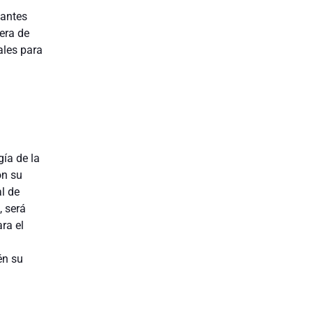
gantes
rera de
ales para
ía de la
on su
al de
, será
ra el
én su