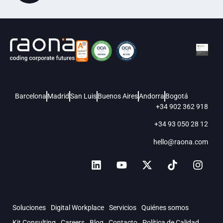
Barcelona
Madrid
San Luis
Buenos Aires
Andorra
Bogotá
+34 902 362 918
+34 93 050 28 12
hello@raona.com
Soluciones
Digital Workplace
Servicios
Quiénes somos
Kit Consulting
Careers
Blog
Contacto
Política de Calidad