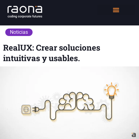
DIGITAL WORKPLACE
QUIÉNES SOMOS
Noticias
RealUX: Crear soluciones
intuitivas y usables.