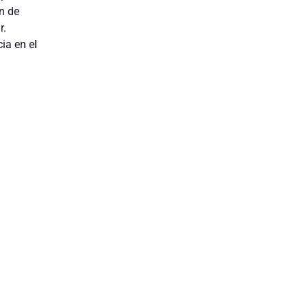
n de
r.
ia en el