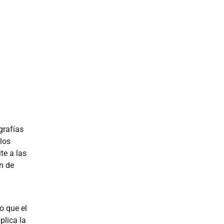
grafías
los
te a las
n de
o que el
plica la