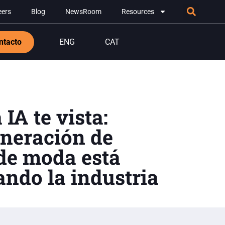
eers
Blog
NewsRoom
Resources
ntacto
ENG
CAT
 IA te vista:
eneración de
de moda está
ndo la industria