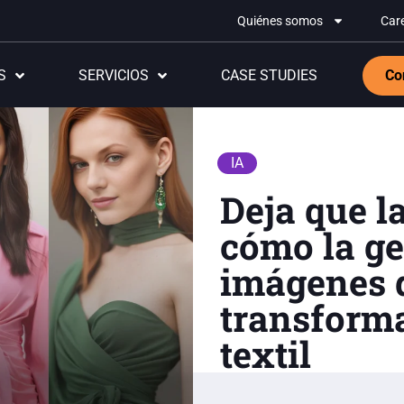
Quiénes somos
Car
S
SERVICIOS
CASE STUDIES
Co
IA
Deja que la
cómo la g
imágenes 
transforma
textil