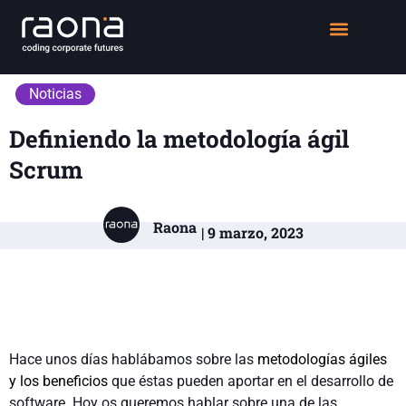
DIGITAL WORKPLACE
QUIÉNES SOMOS
Noticias
Definiendo la metodología ágil
Scrum
Raona
| 9 marzo, 2023
Hace unos días hablábamos sobre las
metodologías ágiles
y los beneficios
que éstas pueden aportar en el desarrollo de
software. Hoy os queremos hablar sobre una de las