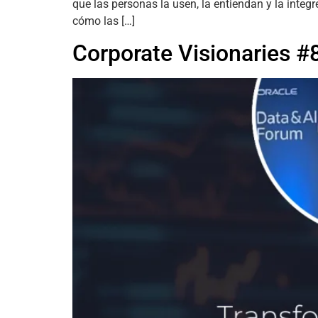
que las personas la usen, la entiendan y la inte
cómo las […]
Corporate Visionaries #8