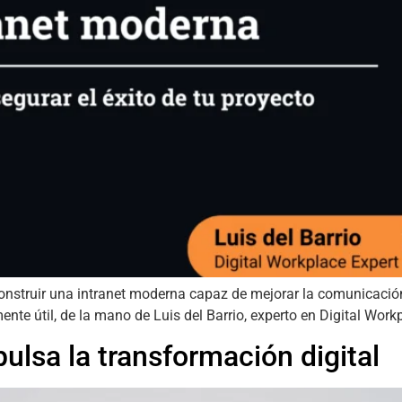
struir una intranet moderna capaz de mejorar la comunicación i
nte útil, de la mano de Luis del Barrio, experto en Digital Work
lsa la transformación digital