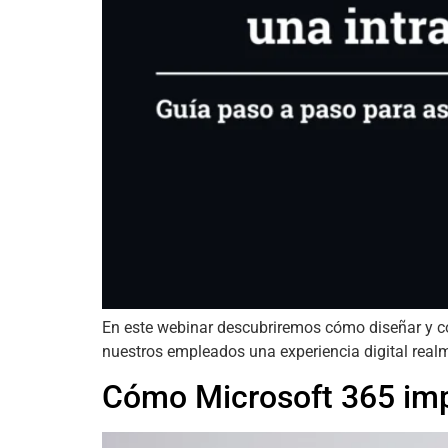
En este webinar descubriremos cómo diseñar y con
nuestros empleados una experiencia digital realme
Cómo Microsoft 365 impu