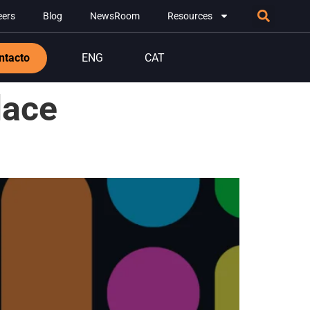
eers
Blog
NewsRoom
Resources
ntacto
ENG
CAT
lace