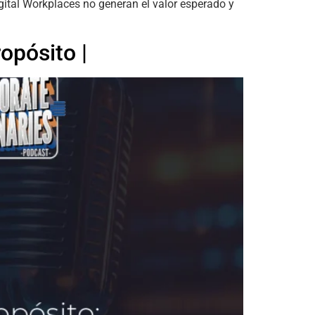
gital Workplaces no generan el valor esperado y
opósito |