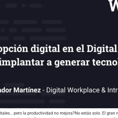
tales… pero la productividad no mejora?No estás solo. El gran re