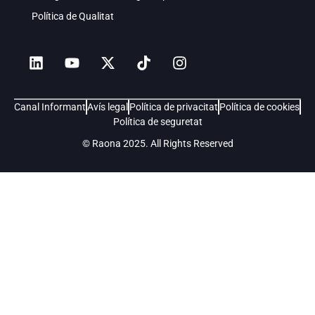
Política de Qualitat
Canal Informant
Avís legal
Política de privacitat
Política de cookies
Política de seguretat
© Raona 2025. All Rights Reserved
Soluciones
Digital Workplace
Servicios
Quiénes somos
Kit Consulting
Careers
Blog
Contacto
Política de Calidad
Intranet para empresas