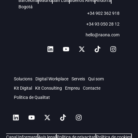
Barcelona
Madrid
San Luis
Buenos Aires
Andorra
Bogotá
+34 902 362 918
+34 93 050 28 12
hello@raona.com
Solucions
Digital Workplace
Serveis
Qui som
Kit Digital
Kit Consulting
Empreu
Contacte
Política de Qualitat
Canal Informant
Avís legal
Política de privacitat
Política de cookies