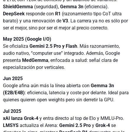
ShieldGemma
(seguridad),
Gemma 3n
(eficiencia).
DeepSeek
responde con
R1
(razonamiento tipo CoT ultra
barato) y una renovación de
V3
. La carrera ya no es sólo por
ser el mejor, sino por ser el mejor al precio correcto.
May 2025 (Google I/O)
Se oficializa
Gemini 2.5 Pro y Flash
. Más razonamiento,
audio nativo, “computer use” integrado. Además, Google
presenta
MedGemma
, enfocada a salud: señal clara de
especialización por verticales.
Jun 2025
Google afina aún más la línea abierta con
Gemma 3n
(E2B/E4B)
: eficiencia, latencia y coste por delante. Ideal para
quienes quieren open weights pero sin derretir la GPU.
Jul 2025
xAI lanza Grok‑4
y entra directo al top de Elo y MMLU‑Pro.
LMSYS
actualiza el Arena:
Gemini 2.5 Pro
y
Grok‑4
se