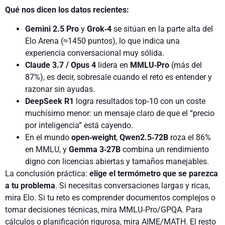
Qué nos dicen los datos recientes:
Gemini 2.5 Pro
y
Grok‑4
se sitúan en la parte alta del
Elo Arena (≈1450 puntos), lo que indica una
experiencia conversacional muy sólida.
Claude 3.7 / Opus 4
lidera en
MMLU‑Pro
(más del
87%), es decir, sobresale cuando el reto es entender y
razonar sin ayudas.
DeepSeek R1
logra resultados top‑10 con un coste
muchísimo menor: un mensaje claro de que el “precio
por inteligencia” está cayendo.
En el mundo
open‑weight
,
Qwen2.5‑72B
roza el 86%
en MMLU, y
Gemma 3‑27B
combina un rendimiento
digno con licencias abiertas y tamaños manejables.
La conclusión práctica:
elige el termómetro que se parezca
a tu problema
. Si necesitas conversaciones largas y ricas,
mira Elo. Si tu reto es comprender documentos complejos o
tomar decisiones técnicas, mira MMLU‑Pro/GPQA. Para
cálculos o planificación rigurosa, mira AIME/MATH. El resto