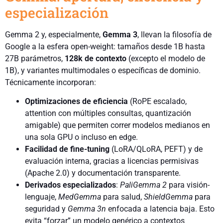
especialización
Gemma 2 y, especialmente,
Gemma 3
, llevan la filosofía de
Google a la esfera open-weight: tamaños desde 1B hasta
27B parámetros,
128k de contexto
(excepto el modelo de
1B), y variantes multimodales o específicas de dominio.
Técnicamente incorporan:
Optimizaciones de eficiencia
(RoPE escalado,
attention con múltiples consultas, quantización
amigable) que permiten correr modelos medianos en
una sola GPU o incluso en edge.
Facilidad de fine-tuning
(LoRA/QLoRA, PEFT) y de
evaluación interna, gracias a licencias permisivas
(Apache 2.0) y documentación transparente.
Derivados especializados
:
PaliGemma 2
para visión-
lenguaje,
MedGemma
para salud,
ShieldGemma
para
seguridad y
Gemma 3n
enfocada a latencia baja. Esto
evita “forzar” un modelo genérico a contextos