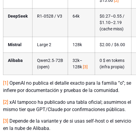
$15.00
[2]
DeepSeek
R1‑0528 / V3
64k
$0.27–0.55 /
$1.10–2.19
(cache miss)
Mistral
Large 2
128k
$2.00 / $6.00
Alibaba
Qwen2.5‑72B
32k–
0 $ en tokens
(open)
128k
[3]
(infra propia)
[1]
OpenAI no publica el detalle exacto para la familia “o”; se
infiere por documentación y pruebas de la comunidad.
[2]
xAI tampoco ha publicado una tabla oficial; asumimos el
mismo tier que GPT/Claude por confirmaciones públicas.
[3]
Depende de la variante y de si usas self‑host o el servicio
en la nube de Alibaba.