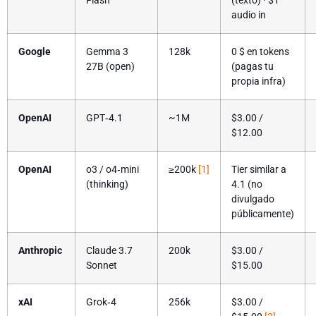
Flash
(texto) · $1
audio in
Google
Gemma 3
128k
0 $ en tokens
27B (open)
(pagas tu
propia infra)
OpenAI
GPT‑4.1
~1M
$3.00 /
$12.00
OpenAI
o3 / o4‑mini
≥200k
[1]
Tier similar a
(thinking)
4.1 (no
divulgado
públicamente)
Anthropic
Claude 3.7
200k
$3.00 /
Sonnet
$15.00
xAI
Grok‑4
256k
$3.00 /