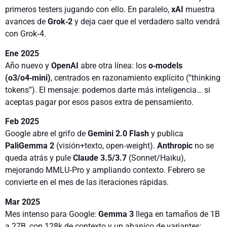
primeros testers jugando con ello. En paralelo,
xAI
muestra
avances de
Grok‑2
y deja caer que el verdadero salto vendrá
con Grok‑4.
Ene 2025
Año nuevo y
OpenAI
abre otra línea: los
o‑models
(o3/o4‑mini)
, centrados en razonamiento explícito (“thinking
tokens”). El mensaje: podemos darte más inteligencia… si
aceptas pagar por esos pasos extra de pensamiento.
Feb 2025
Google abre el grifo de
Gemini 2.0 Flash
y publica
PaliGemma 2
(visión+texto, open‑weight).
Anthropic
no se
queda atrás y pule
Claude 3.5/3.7
(Sonnet/Haiku),
mejorando MMLU‑Pro y ampliando contexto. Febrero se
convierte en el mes de las iteraciones rápidas.
Mar 2025
Mes intenso para Google:
Gemma 3
llega en tamaños de 1B
a 27B, con 128k de contexto y un abanico de variantes: