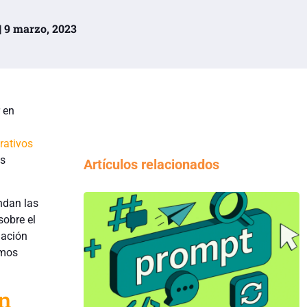
| 9 marzo, 2023
 en
rativos
os
Artículos relacionados
ndan las
obre el
mación
emos
en