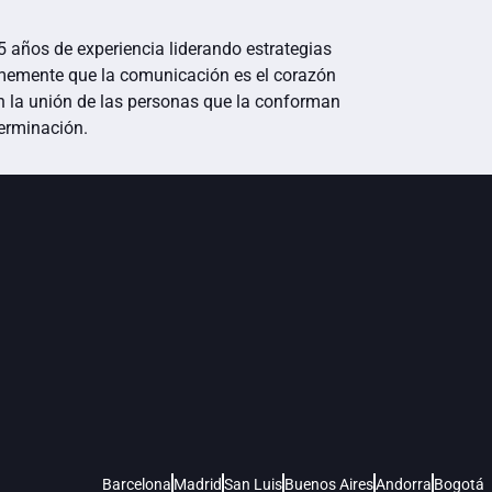
años de experiencia liderando estrategias
rmemente que la comunicación es el corazón
n la unión de las personas que la conforman
terminación.
Barcelona
Madrid
San Luis
Buenos Aires
Andorra
Bogotá