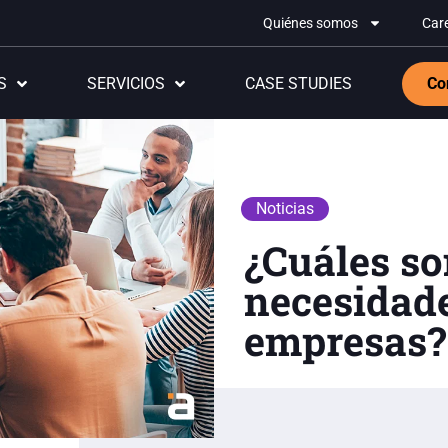
Quiénes somos
Car
S
SERVICIOS
CASE STUDIES
Co
Noticias
¿Cuáles so
necesidade
empresas?