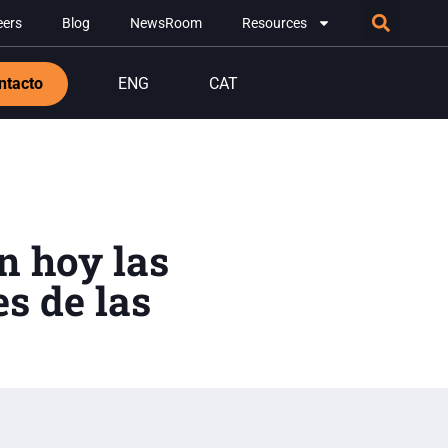
eers
Blog
NewsRoom
Resources
ntacto
ENG
CAT
n hoy las
s de las