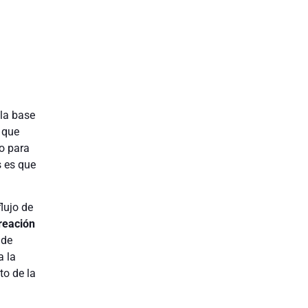
la base
 que
o para
s es que
lujo de
reación
 de
a la
to de la