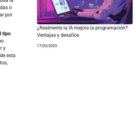
duda la
idas o
ar por
¿Realmente la IA mejora la programación?
l tipo
Ventajas y desafíos
mo
17/03/2025
r y
 de esta
tos,