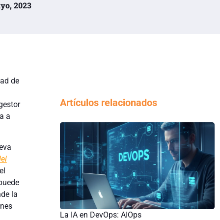
ayo, 2023
dad de
Artículos relacionados
gestor
a a
leva
del
el
 puede
de la
ones
La IA en DevOps: AIOps