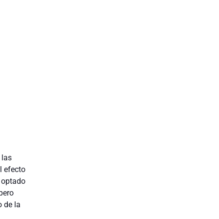
 las
l efecto
 optado
 pero
 de la