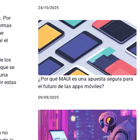
24/10/2025
. Por
formas
ue
r el
e los
que se
 una
¿Por qué MAUI es una apuesta segura para
ir estas
el futuro de las apps móviles?
09/09/2025
o no