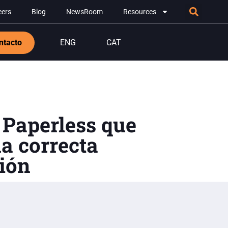
eers
Blog
NewsRoom
Resources
ntacto
ENG
CAT
 Paperless que
a correcta
ción