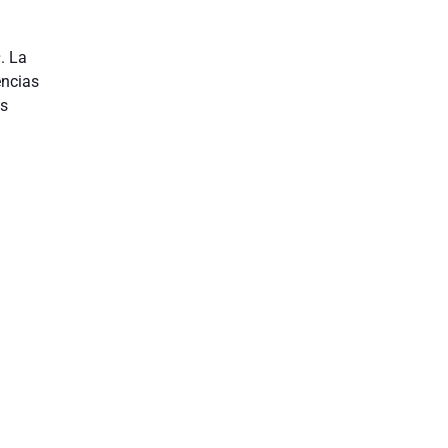
s
. La
encias
as