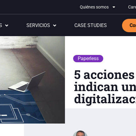
Quiénes somos
Car
S
SERVICIOS
CASE STUDIES
Co
Paperless
5 acciones
indican un
digitaliza