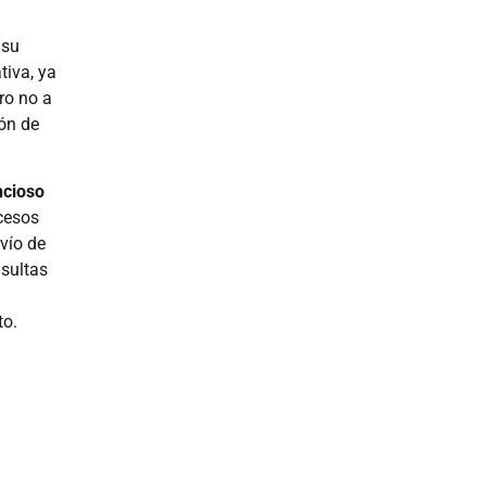
 su
tiva, ya
ro no a
ón de
ncioso
cesos
vío de
nsultas
to.