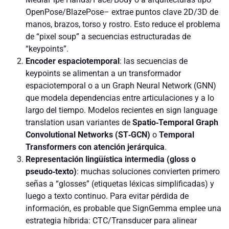
OpenPose/BlazePose– extrae puntos clave 2D/3D de
manos, brazos, torso y rostro. Esto reduce el problema
de “pixel soup” a secuencias estructuradas de
“keypoints”.
Encoder espaciotemporal
: las secuencias de
keypoints se alimentan a un transformador
espaciotemporal o a un Graph Neural Network (GNN)
que modela dependencias entre articulaciones y a lo
largo del tiempo. Modelos recientes en sign language
translation usan variantes de
Spatio‑Temporal Graph
Convolutional Networks (ST‑GCN)
o
Temporal
Transformers con atención jerárquica
.
Representación lingüística intermedia (gloss o
pseudo‑texto)
: muchas soluciones convierten primero
señas a “glosses” (etiquetas léxicas simplificadas) y
luego a texto continuo. Para evitar pérdida de
información, es probable que SignGemma emplee una
estrategia híbrida: CTC/Transducer para alinear