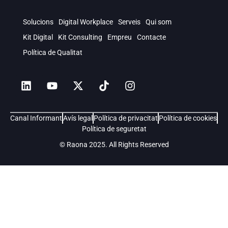
Solucions
Digital Workplace
Serveis
Qui som
Kit Digital
Kit Consulting
Empreu
Contacte
Política de Qualitat
Canal Informant
Avís legal
Política de privacitat
Política de cookies
Política de seguretat
© Raona 2025. All Rights Reserved
Soluciones
Digital Workplace
Servicios
Quiénes somos
Kit Consulting
Careers
Blog
Contacto
Política de Calidad
Intranet para empresas