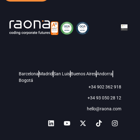
Barcelona
Madrid
San Luis
Buenos Aires
Andorra
Bogotá
+34 902 362 918
+34 93 050 28 12
hello@raona.com