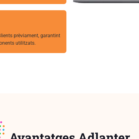
lients prèviament, garantint
nents utilitzats.
Avantatges Adlanter