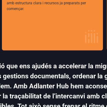
amb estructura clara i recursos ja preparats per
començar.
ó que ens ajudés a accelerar la mi
es gestions documentals, ordenar la g
lem. Amb Adlanter Hub hem aconsegu
 la traçabilitat de l’intercanvi amb cl
bles. Tot això sense frenar el ritme 