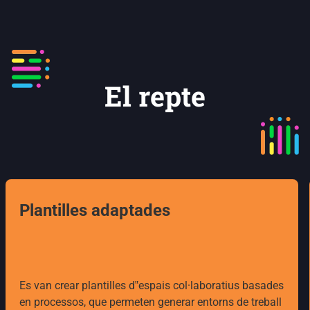
El repte
Plantilles adaptades
Es van crear plantilles d‟espais col·laboratius basades
en processos, que permeten generar entorns de treball