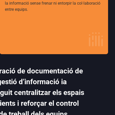
la informació sense frenar ni entorpir la col·laboració
entre equips.
gració de documentació de
estió d’informació ia
it centralitzar els espais
ients i reforçar el control
de treball dels equips