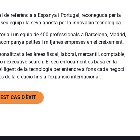
ral de referència a Espanya i Portugal, reconeguda per la
el seu equip i la seva aposta per la innovació tecnològica.
ria i un equip de 400 professionals a Barcelona, ​​Madrid,
 acompanya petites i mitjanes empreses en el creixement.
nalitzat a les àrees fiscal, laboral, mercantil, comptable,
ció i executive search. El seu enfocament es basa en la
tel·ligent de la tecnologia per entendre a fons cada negoci i
s de la creació fins a l’expansió internacional.
ST CAS D'ÈXIT