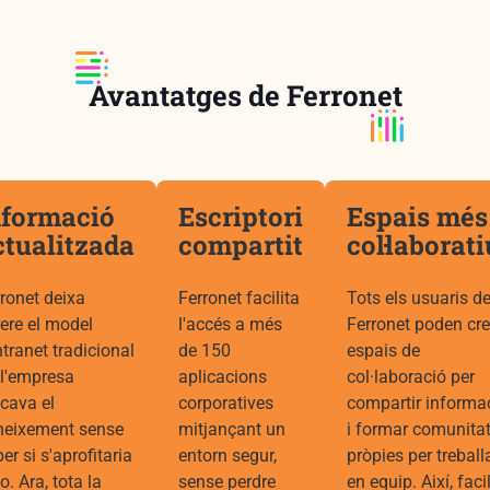
Avantatges de Ferronet
nformació
Escriptori
Espais més
ctualitzada
compartit
col·laborat
ronet deixa
Ferronet facilita
Tots els usuaris d
ere el model
l'accés a més
Ferronet poden cre
ntranet tradicional
de 150
espais de
 l'empresa
aplicacions
col·laboració per
cava el
corporatives
compartir informa
neixement sense
mitjançant un
i formar comunita
er si s'aprofitaria
entorn segur,
pròpies per treball
o. Ara, tota la
sense perdre
en equip. Així, faci