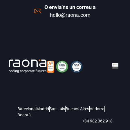
O envia'ns un correu a
hello@raona.com
Barcelona
Madrid
San Luis
Buenos Aires
Andorra
Bogotá
+34 902 362 918