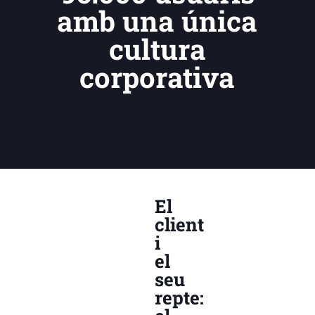
amb una única
cultura
corporativa
El
client
i
el
seu
repte: