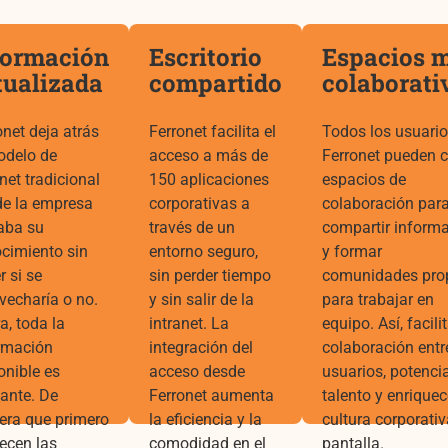
formación
Escritorio
Espacios 
tualizada
compartido
colaborati
onet deja atrás
Ferronet facilita el
Todos los usuario
odelo de
acceso a más de
Ferronet pueden c
anet tradicional
150 aplicaciones
espacios de
e la empresa
corporativas a
colaboración par
aba su
través de un
compartir inform
cimiento sin
entorno seguro,
y formar
r si se
sin perder tiempo
comunidades pro
vecharía o no.
y sin salir de la
para trabajar en
a, toda la
intranet. La
equipo. Así, facilit
rmación
integración del
colaboración entr
onible es
acceso desde
usuarios, potencia
vante. De
Ferronet aumenta
talento y enriquec
ra que primero
la eficiencia y la
cultura corporativ
ecen las
comodidad en el
pantalla.