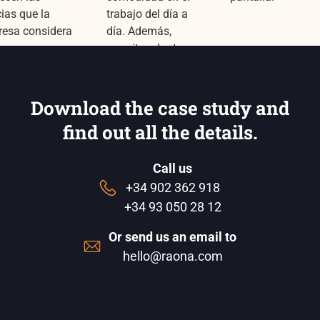
cias que la
trabajo del día a
esa considera
día. Además,
ran
permite adaptar su
rtancia. Y
uso al perfil propio
ués, todos los
de cada usuario
enidos
del entorno.ipo.
Download the case study and
resantes para el
find out all the details.
rio en ­función
u afinidad,
Call us
cio o
racciones.
+34 902 362 918
+34 93 050 28 12
Or send us an email to
hello@raona.com