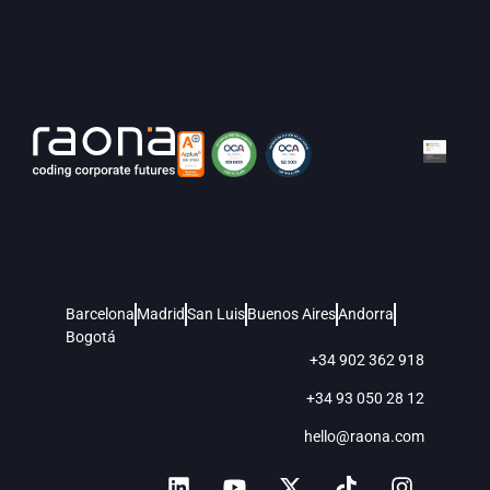
Barcelona
Madrid
San Luis
Buenos Aires
Andorra
Bogotá
+34 902 362 918
+34 93 050 28 12
hello@raona.com