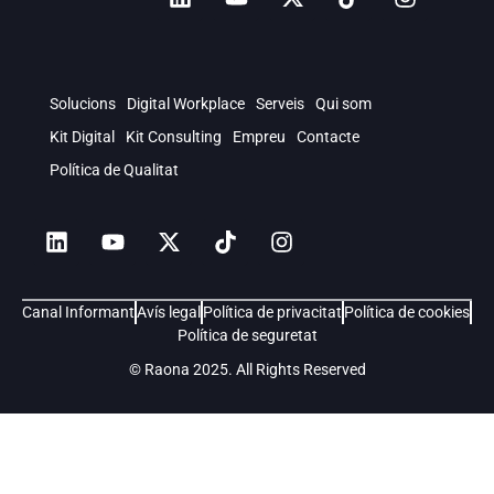
Solucions
Digital Workplace
Serveis
Qui som
Kit Digital
Kit Consulting
Empreu
Contacte
Política de Qualitat
Canal Informant
Avís legal
Política de privacitat
Política de cookies
Política de seguretat
© Raona 2025. All Rights Reserved
Soluciones
Digital Workplace
Servicios
Quiénes somos
Kit Consulting
Careers
Blog
Contacto
Política de Calidad