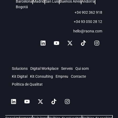
Barcelona
Madrid
San Luis
Buenos Aires
Andorra
Bogotá
+34 902 362 918
+34 93 050 28 12
hello@raona.com
Solucions
Digital Workplace
Serveis
Qui som
Kit Digital
Kit Consulting
Empreu
Contacte
Política de Qualitat