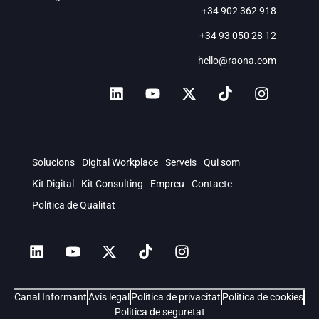
+34 902 362 918
+34 93 050 28 12
hello@raona.com
Solucions
Digital Workplace
Serveis
Qui som
Kit Digital
Kit Consulting
Empreu
Contacte
Política de Qualitat
Canal Informant
Avís legal
Política de privacitat
Política de cookies
Política de seguretat