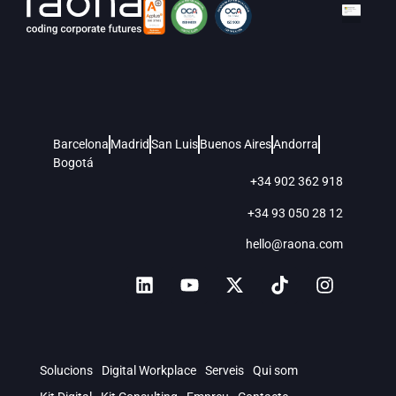
Barcelona
Madrid
San Luis
Buenos Aires
Andorra
Bogotá
+34 902 362 918
+34 93 050 28 12
hello@raona.com
Solucions
Digital Workplace
Serveis
Qui som