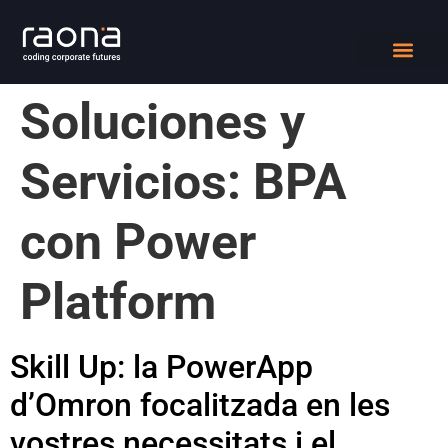
DIGITAL WORK
QUIÉNES SOMOS
Soluciones y
Servicios:
BPA
con Power
Platform
Skill Up: la PowerApp
d’Omron focalitzada en les
vostres necessitats i el