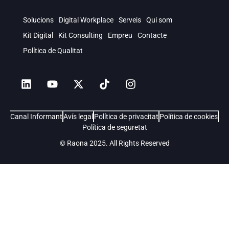
Solucions
Digital Workplace
Serveis
Qui som
Kit Digital
Kit Consulting
Empreu
Contacte
Política de Qualitat
Canal Informant
Avís legal
Política de privacitat
Política de cookies
Política de seguretat
© Raona 2025. All Rights Reserved
Soluciones
Digital Workplace
Servicios
Quiénes somos
Kit Consulting
Careers
Blog
Contacto
Política de Calidad
Intranet para empresas