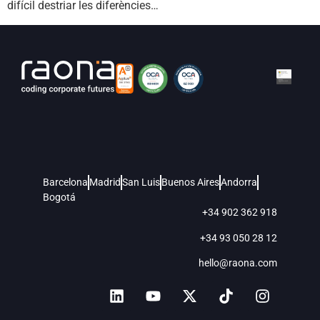
difícil destriar les diferències…
Barcelona
Madrid
San Luis
Buenos Aires
Andorra
Bogotá
+34 902 362 918
+34 93 050 28 12
hello@raona.com