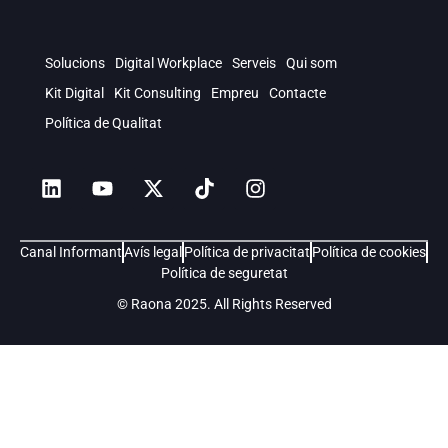
Solucions
Digital Workplace
Serveis
Qui som
Kit Digital
Kit Consulting
Empreu
Contacte
Política de Qualitat
Canal Informant
Avís legal
Política de privacitat
Política de cookies
Política de seguretat
© Raona 2025. All Rights Reserved
Soluciones
Digital Workplace
Servicios
Quiénes somos
Kit Consulting
Careers
Blog
Contacto
Política de Calidad
Intranet para empresas