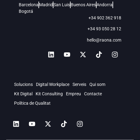
Barcelona
Madrid
San Luis
Buenos Aires
Andorra
Bogotá
+34 902 362 918
+34 93 050 28 12
hello@raona.com
Solucions
Digital Workplace
Serveis
Qui som
Kit Digital
Kit Consulting
Empreu
Contacte
Política de Qualitat